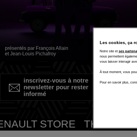
Les cookies, ça r
présentés par François Allain
Notre site et
ses partena
et Jean-Louis Pichafroy
nous permettent égalemen
vous laisser interagir av
À tout moment, vous pour
inscrivez-vous à notre
Pour en savoir plus, cons
newsletter pour rester
informé
ULT STORE THE ORIGINA