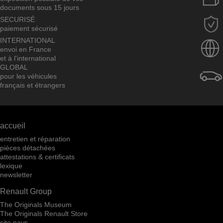
documents sous 15 jours
SECURISÉ
paiement sécurisé
INTERNATIONAL
envoi en France
et à l'international
GLOBAL
pour les véhicules
français et étrangers
accueil
entretien et réparation
pièces détachées
attestations & certificats
lexique
newsletter
Renault Group
The Originals Museum
The Originals Renault Store
site pays